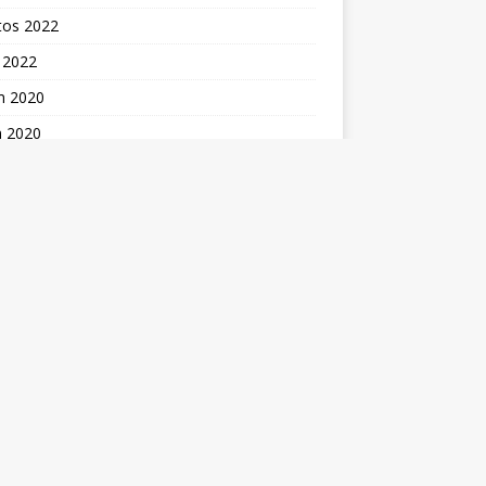
tos 2022
 2022
m 2020
n 2020
 2020
tos 2018
n 2018
n 2017
 2016
t 2016
 2015
ran 2015
s 2015