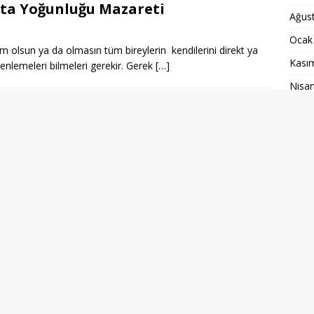
sta Yoğunluğu Mazareti
Ağus
Ocak
 olsun ya da olmasın tüm bireylerin kendilerini direkt ya
Kası
zenlemeleri bilmeleri gerekir. Gerek
[…]
Nisa
nsubuna Uygulanan Şiddet ve İş
Mart
Ağus
Nisa
akını tarafından uygulanan şiddeti, aşağıdak tanım uyarınca
Nisa
 karşı da dava açmak, şiddetin
[…]
Eylül
Şuba
Ekim
Hazi
Mayı