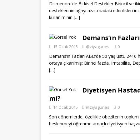
Dismenore’de Bitkisel Destekler Birincil ve ik
desteklerinin ağrıyı azaltmadaki etkinlikleri 
kullanımının
[…]
Demans’ın Fazları
15 Ocak 2015
@ziyagunes
0
Demans’ın Fazları ABD’de 50 yaş üstü 2416 h
ortaya çıkarılmış; Birinci fazda, İrritabilite, 
[…]
Diyetisyen Hastad
mi?
14 Ocak 2015
@ziyagunes
0
Son dönemlerde, özellikle obezitenin toplum ö
beslenmeyi öğrenme amaçlı diyetisyen başvurul