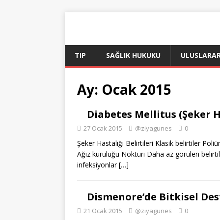
TIP
SAĞLIK HUKUKU
ULUSLARAR
Ay:
Ocak 2015
Diabetes Mellitus (Şeker Ha
27 Ocak 2015
@ziyagunes
0
Şeker Hastalığı Belirtileri Klasik belirtiler Poli
Ağız kuruluğu Noktüri Daha az görülen belirti
infeksiyonlar
[…]
Dismenore’de Bitkisel Des
21 Ocak 2015
@ziyagunes
0