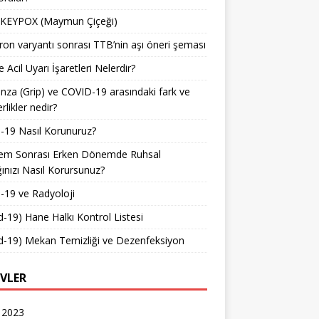
EYPOX (Maymun Çiçeği)
on varyantı sonrası TTB’nin aşı öneri şeması
e Acil Uyarı İşaretleri Nelerdir?
enza (Grip) ve COVID-19 arasındaki fark ve
rlikler nedir?
-19 Nasıl Korunuruz?
em Sonrası Erken Dönemde Ruhsal
ğınızı Nasıl Korursunuz?
-19 ve Radyoloji
d-19) Hane Halkı Kontrol Listesi
d-19) Mekan Temizliği ve Dezenfeksiyon
IVLER
 2023