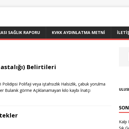
ASI SAĞLIK RAPORU
KVKK AYDINLATMA METNİ
İLETI
stalığı) Belirtileri
üri Polidipsi Polifaji veya iştahsızlık Halsizlik, çabuk yorulma
ULUSL
ler Bulanık görme Açıklanamayan kilo kaybı İnatçı
SON
tekler
Kalp 
Sık G