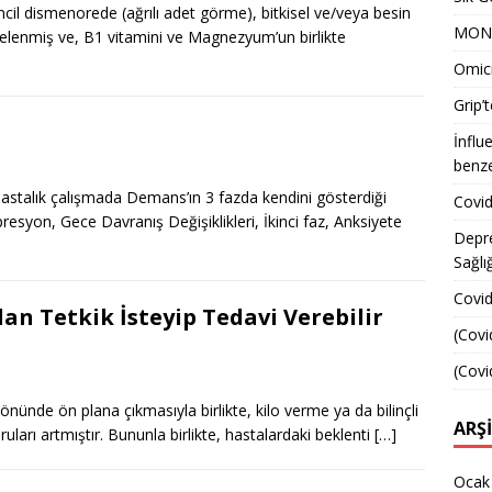
incil dismenorede (ağrılı adet görme), bitkisel ve/veya besin
MONK
incelenmiş ve, B1 vitamini ve Magnezyum’un birlikte
Omicr
Grip’t
İnflu
benze
astalık çalışmada Demans’ın 3 fazda kendini gösterdiği
Covid
Depresyon, Gece Davranış Değişiklikleri, İkinci faz, Anksiyete
Depr
Sağlı
Covid
an Tetkik İsteyip Tedavi Verebilir
(Covi
(Covi
nünde ön plana çıkmasıyla birlikte, kilo verme ya da bilinçli
ARŞ
arı artmıştır. Bununla birlikte, hastalardaki beklenti
[…]
Ocak