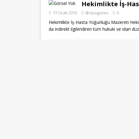
Hekimlikte İş-Ha
13 Ocak 2015
@ziyagunes
0
Hekimlikte İş-Hasta Yoğunluğu Mazereti Hekim
da indirekt ilgilendiren tüm hukuki ve idari dü
Sağlık Meslek Me
Kazası
12 Ocak 2015
@ziyagunes
0
Sağlık meslek mensubuna hasta ya da hasta y
“İş Kazası” olarak değerlendirmek ve İdareye
1
2
…
4
»